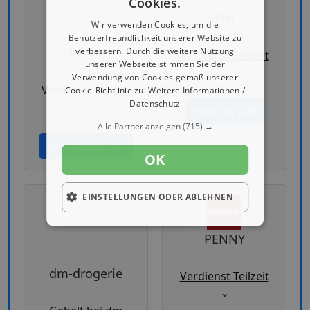
Cookies.
Lidl
Wir verwenden Cookies, um die
Benutzerfreundlichkeit unserer Website zu
Edeka
verbessern. Durch die weitere Nutzung
Verdienst Teilzeit
unserer Webseite stimmen Sie der
⌄
Verwendung von Cookies gemäß unserer
Verdienst Teilzeit
Cookie-Richtlinie zu.
Weitere Informationen /
Datenschutz
⌄
Jobs bei Lidl
Alle Partner anzeigen
(715) →
Jobs bei Edeka
OK
EINSTELLUNGEN ODER ABLEHNEN
PENNY
dm-drogerie
Verdienst Teilzeit
⌄