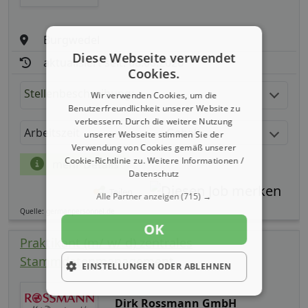
Burgwedel
Diese Webseite verwendet
aktualisiert seit: 08.08.2026
Cookies.
Stellenbeschreibung:
Wir verwenden Cookies, um die
Benutzerfreundlichkeit unserer Website zu
verbessern. Durch die weitere Nutzung
Arbeitszeit
Gehalt
unserer Webseite stimmen Sie der
Verwendung von Cookies gemäß unserer
Cookie-Richtlinie zu.
Weitere Informationen /
mehr Details
Datenschutz
Teilen
Alle Partner anzeigen
(715) →
Quelle: germanpersonnel.de
OK
Praktikant (m/ w/ d) zentrales
Stammdatenmanagement
EINSTELLUNGEN ODER ABLEHNEN
Dirk Rossmann GmbH