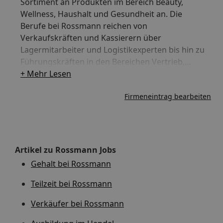
Sortiment an Produkten im Bereich Beauty,
Wellness, Haushalt und Gesundheit an. Die
Berufe bei Rossmann reichen von
Verkaufskräften und Kassierern über
Lagermitarbeiter und Logistikexperten bis hin zu
Führungskräften in den Bereichen Vertrieb,
Marketing und IT. Daneben bietet das
+ Mehr Lesen
Unternehmen auch Ausbildungsplätze und duale
Firmeneintrag bearbeiten
Studiengänge in verschiedenen Bereichen an.
Rossmann gilt als ein attraktiver Arbeitgeber im
Einzelhandel mit guten Karrieremöglichkeiten
und einem familiären Arbeitsumfeld.
Artikel zu Rossmann Jobs
Gehalt bei Rossmann
Teilzeit bei Rossmann
Verkäufer bei Rossmann