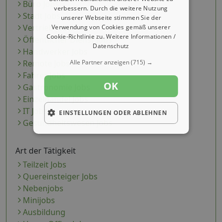
Büro Jobs
verbessern. Durch die weitere Nutzung
Stadt Jobs
unserer Webseite stimmen Sie der
Vertrieb Jobs
Verwendung von Cookies gemäß unserer
Cookie-Richtlinie zu.
Weitere Informationen /
Öffentlicher Dienst Jobs
Datenschutz
Handwerker Jobs
Alle Partner anzeigen
(715) →
Remote Jobs
Fahrer Jobs
OK
Gastronomie Jobs
Einzelhandel Jobs
IT Jobs
EINSTELLUNGEN ODER ABLEHNEN
Gesundheitswesen Jobs
Art der Tätigkeit
Teilzeit Jobs
Quereinsteiger Jobs
Nebenjobs
Minijobs
Ausbildung