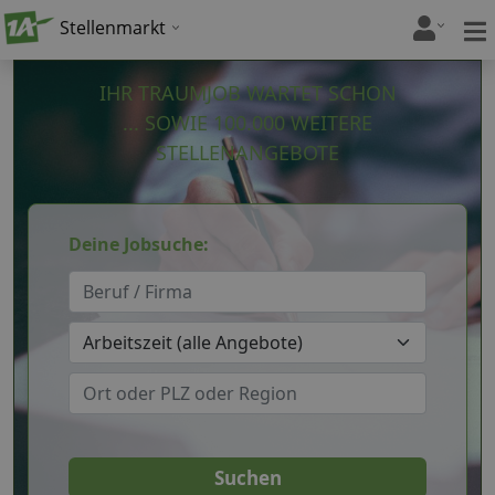
Stellenmarkt
IHR TRAUMJOB WARTET SCHON
... SOWIE 100.000 WEITERE
STELLENANGEBOTE
Deine Jobsuche: