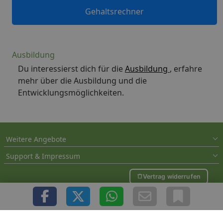
Gehaltsrechner
Ausbildung
Du interessierst dich für die
Ausbildung
, erfahre
mehr über die Ausbildung und die
Entwicklungsmöglichkeiten.
Weitere Angebote
Support & Impressum
Vertrag widerrufen
Copyright © 2000 - 2026 1A-Infosysteme.de | Content by: 1A-Stellenmarkt.de |
06.08.2026
| CFo: nur_Artikel|SEO_anpassung ( 0.573)