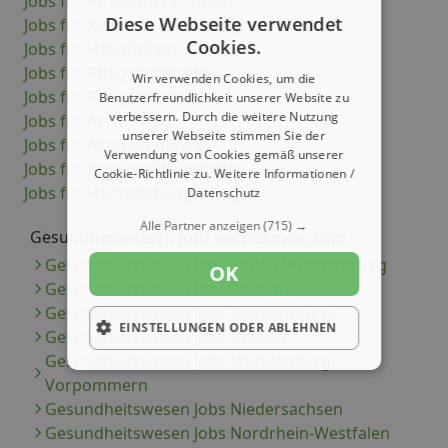
Jobs für Physiotherapeuten
Diese Webseite verwendet
Jobs für Kinderkrankenpfleger
Cookies.
Jobs für Hebammen
Jobs für Pflegefachkräfte
Wir verwenden Cookies, um die
Jobs für Pflegehilfskräfte
Benutzerfreundlichkeit unserer Website zu
verbessern. Durch die weitere Nutzung
Jobs für Arzthelfer
unserer Webseite stimmen Sie der
Jobs für Altenpflegehelfer
Verwendung von Cookies gemäß unserer
Jobs für Krankenpflegehelfer
Cookie-Richtlinie zu.
Weitere Informationen /
Jobs für Heilerziehungspfleger
Datenschutz
Alle Partner anzeigen
(715) →
Gesundheitswesen Jobs nach Bundesland
Gesundheitswesen Jobs Baden-Württemberg
OK
Gesundheitswesen Jobs Bayern
Gesundheitswesen Jobs Brandenburg
EINSTELLUNGEN ODER ABLEHNEN
Gesundheitswesen Jobs Hessen
Gesundheitswesen Jobs Mecklenburg-
Vorpommern
Gesundheitswesen Jobs Niedersachsen
Gesundheitswesen Jobs Nordrhein-Westfalen