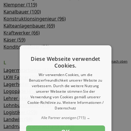
Klempner (119)
Kanalbauer (100)
Konstruktionsingenieur (96)
Kälteanlagenbauer (69)
Kraftwerker (66)
Käser (59)
Konditormeister (53)
Diese Webseite verwendet
nach oben
L
Cookies.
Lagermitarbeiter (1139)
Wir verwenden Cookies, um die
LKW Fahrer (1000)
Benutzerfreundlichkeit unserer Website zu
Lagerhelfer (495)
verbessern. Durch die weitere Nutzung
Logopäde (452)
unserer Webseite stimmen Sie der
Verwendung von Cookies gemäß unserer
Lehrer (444)
Cookie-Richtlinie zu.
Weitere Informationen /
Lohnbuchhalter (418)
Datenschutz
Logistiker (259)
Alle Partner anzeigen
(715) →
Landwirt (98)
Landmaschinenmechaniker (83)