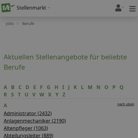
Stellenmarkt
Jobs
Berufe
Aktuellen Stellenangebote für beliebte
Berufe
A
B
C
D
E
F
G
H
I
J
K
L
M
N
O
P
Q
R
S
T
U
V
W
X
Y
Z
nach oben
A
Administrator (2432)
Anlagenmechaniker (2190)
Altenpfleger (1063)
Abteilungsleiter (889)