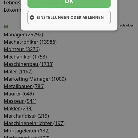
OK
Lebensmittelchemiker (54)
Lokomotivführer (53)
EINSTELLUNGEN ODER ABLEHNEN
nach oben
M
Manager (25292)
Mechatroniker (13986)
Monteur (3276)
Mechaniker (1753)
Maschinenbau (1738)
Maler (1167)
Marketing Manager (1000)
Metallbauer (786)
Maurer (649)
Masseur (541)
Makler (239)
Merchandiser (219)
Maschineneinrichter (197)
Montageleiter (132)
Mathematiker (107)