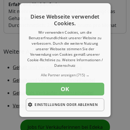
Erfahrene Verkäuferin
Mit mehreren Jahren Berufserfahrung steigt das
Diese Webseite verwendet
Gehalt auf 2.500 € bis 2.800 € brutto.
Cookies.
Durchschnittlich: 2.500–2.800 € brutto pro Monat
Wir verwenden Cookies, um die
Benutzerfreundlichkeit unserer Website zu
verbessern. Durch die weitere Nutzung
unserer Webseite stimmen Sie der
Weitere Artikel zum Thema
Verwendung von Cookies gemäß unserer
Cookie-Richtlinie zu.
Weitere Informationen /
Datenschutz
Gehalt und Verdienst bei Edeka
Alle Partner anzeigen
(715) →
Gehalt und Verdienst im Einzelhandel
OK
Gehalt als Verkäufer im Einzelhandel
EINSTELLUNGEN ODER ABLEHNEN
Verdienst an der Kasse im Einzelhandel
Jobs für Verkäuferinnen bei Edeka