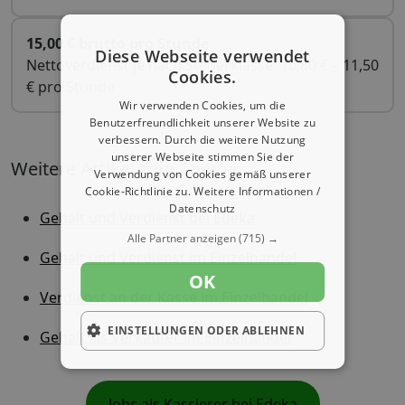
15,00 € brutto pro Stunde
Diese Webseite verwendet
Nettoverdienst je nach Steuerklasse: 10,80 € – 11,50
Cookies.
€ pro Stunde
Wir verwenden Cookies, um die
Benutzerfreundlichkeit unserer Website zu
verbessern. Durch die weitere Nutzung
unserer Webseite stimmen Sie der
Weitere Artikel zum Thema
Verwendung von Cookies gemäß unserer
Cookie-Richtlinie zu.
Weitere Informationen /
Datenschutz
Gehalt und Verdienst bei Edeka
Alle Partner anzeigen
(715) →
Gehalt und Verdienst im Einzelhandel
OK
Verdienst an der Kasse im Einzelhandel
EINSTELLUNGEN ODER ABLEHNEN
Gehalt als Verkäufer im Einzelhandel
Jobs als Kassierer bei Edeka