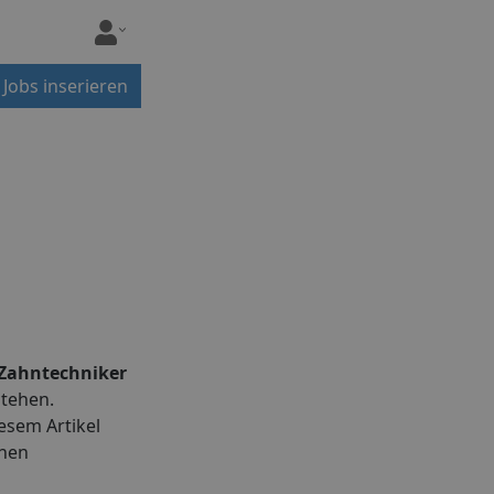
Jobs inserieren
Zahntechniker
stehen.
esem Artikel
onen