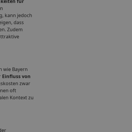
keiten für
en
eg, kann jedoch
eigen, dass
nen. Zudem
ttraktive
n wie Bayern
r
Einfluss von
gskosten zwar
onen oft
alen Kontext zu
der