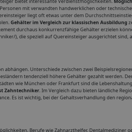
steiger bietet interessante Verdienstmöglichkeiten.
Möglich
 Personen mit verwandten handwerklichen oder technisch
reinsteiger liegt oft etwas unter dem Durchschnittseinsti
olen.
Gehälter im Vergleich zur klassischen Ausbildung
z
gement durchaus konkurrenzfähige Gehälter erzielen kön
iker/), die speziell auf Quereinsteiger ausgerichtet sind, a
on abhängen. Unterschiede zwischen zwei Beispielsregione
desländern tendenziell höhere Gehälter gezahlt werden. De
ßstädten wie München oder Frankfurt sind die Lebenshaltun
st Zahntechniker
. Im Vergleich dazu bieten ländliche Regi
ance. Es ist wichtig, bei der Gehaltsverhandlung den region
glichkeiten. Berufe wie Zahnarzthelfer, Dentalmediziner o