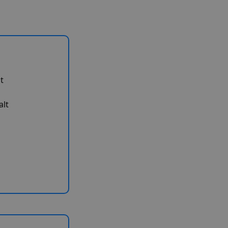
t
alt