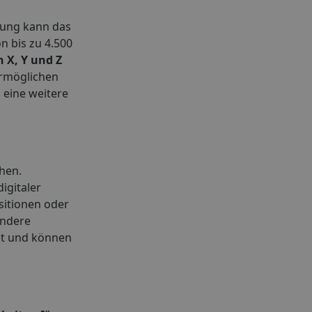
hrung kann das
n bis zu 4.500
 X, Y und Z
ermöglichen
eine weitere
hen.
igitaler
sitionen oder
ndere
gt und können