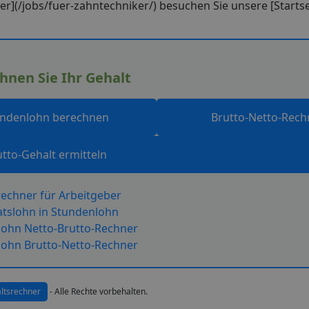
](/jobs/fuer-zahntechniker/) besuchen Sie unsere [Startsei
hnen Sie Ihr Gehalt
undenlohn berechnen
Brutto-Netto-Rech
utto-Gehalt ermitteln
echner für Arbeitgeber
tslohn in Stundenlohn
ohn Netto-Brutto-Rechner
ohn Brutto-Netto-Rechner
ltsrechner
- Alle Rechte vorbehalten.