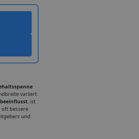
ehaltsspanne
dbreite variiert
 beeinflusst
, ist
 oft bessere
eitgebers und