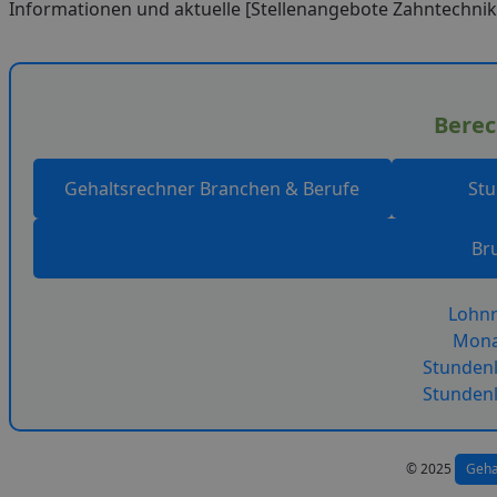
Informationen und aktuelle [Stellenangebote Zahntechniker
Berec
Gehaltsrechner Branchen & Berufe
St
Br
Lohnr
Mona
Stundenl
Stundenl
© 2025
Geha