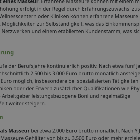
t eines Masseur
. Erfahrene Masseure können mit einem m
rhöhung erfolgt in der Regel durch Erfahrungszuwachs, zus
 Wellnesscentern oder Kliniken können erfahrene Masseure
ft Möglichkeiten zur Selbständigkeit, was das Einkommenspo
n Netzwerken und einem etablierten Kundenstamm, was sich 
hrung
ufe der Berufsjahre kontinuierlich positiv. Nach etwa fünf J
schnittlich 2.500 bis 3.000 Euro brutto monatlich ansteige
Euro möglich, insbesondere bei spezialisierten Tätigkeiten
iken oder der Erwerb zusätzlicher Qualifikationen wie Phy
 Arbeitgeber leistungsbezogene Boni und regelmäßige
it weiter steigern.
en
 als Masseur
bei etwa 2.000 Euro brutto monatlich. Nach Y J
Masseure Gehälter von bis zu 3.500 Euro oder mehr erziele