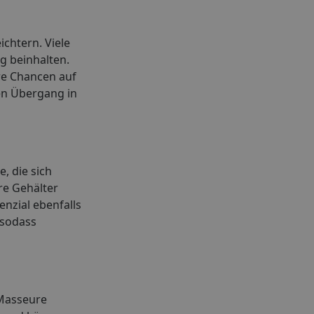
ichtern. Viele
g beinhalten.
re Chancen auf
en Übergang in
, die sich
re Gehälter
enzial ebenfalls
 sodass
Masseure