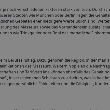
r
je nach verschiedenen Faktoren stark variieren. Durchschn
rößeren Städten wie München oder Berlin liegen die Gehält
dlichen Gebieten eher niedrigere Werte üblich sind. Weite
lisierung des Masseurs sowie das Vorhandensein zusätzliche
eistungen wie Trinkgelder oder Boni das monatliche Einkomm
eim Berufseinstieg. Dazu gehören die Region, in der man arb
alifikationen des Masseurs. Weiterhin spielen die Nachfra
schaften und Tarifverträge können ebenfalls das Gehalt pos
schaft, in verschiedenen Schichten zu arbeiten, was in best
 tragen persönliche Fähigkeiten und die Fähigkeit, Kunden