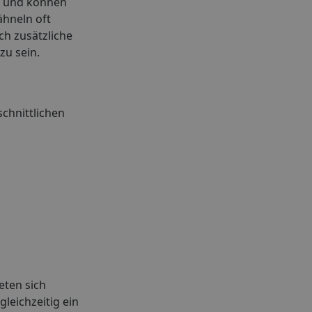
en und können
ähneln oft
ch zusätzliche
zu sein.
schnittlichen
eten sich
leichzeitig ein