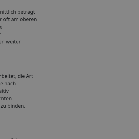
ittlich beträgt
er oft am oberen
re
r
en weiter
eitet, die Art
ge nach
itiv
immten
 zu binden,