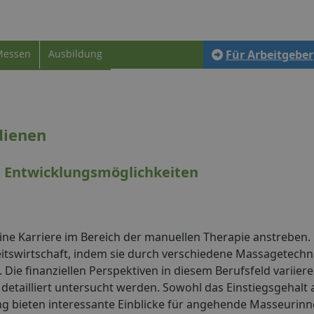
Messen
Ausbildung
Für Arbeitgeber
dienen
d Entwicklungsmöglichkeiten
e eine Karriere im Bereich der manuellen Therapie anstrebe
eitswirtschaft, indem sie durch verschiedene Massagetechn
ie finanziellen Perspektiven in diesem Berufsfeld variier
etailliert untersucht werden. Sowohl das Einstiegsgehalt a
g bieten interessante Einblicke für angehende Masseurin