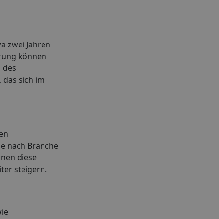
a zwei Jahren
hrung können
n des
 das sich im
ren
 je nach Branche
nnen diese
er steigern.
wie