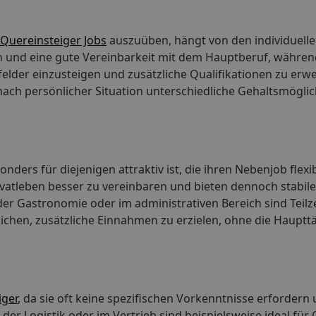
Quereinsteiger Jobs
auszuüben, hängt von den individuelle
iten und eine gute Vereinbarkeit mit dem Hauptberuf, währe
felder einzusteigen und zusätzliche Qualifikationen zu erw
nach persönlicher Situation unterschiedliche Gehaltsmögli
nders für diejenigen attraktiv ist, die ihren Nebenjob flexi
ivatleben besser zu vereinbaren und bieten dennoch stabile
r Gastronomie oder im administrativen Bereich sind Teilzei
lichen, zusätzliche Einnahmen zu erzielen, ohne die Haupttä
iger
, da sie oft keine spezifischen Vorkenntnisse erforder
der Logistik oder im Vertrieb sind beispielsweise ideal für 