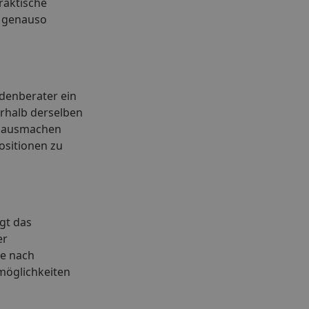
raktische
r genauso
ndenberater ein
erhalb derselben
ed ausmachen
ositionen zu
egt das
er
je nach
möglichkeiten