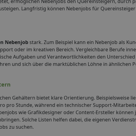
etet, ermöglichen Nebenjobs den Quereinsteigern, durch p
zusteigen. Langfristig können Nebenjobs für Quereinsteige
en Nebenjob
stark. Zum Beispiel kann ein Nebenjob als Ku
pport oder im kreativen Bereich. Vergleichbare Berufe inn
ifische Aufgaben und Verantwortlichkeiten den Unterschi
hren und sich über die marktüblichen Löhne in ähnlichen P
tern
chen Gehältern bietet klare Orientierung. Beispielsweise li
ro pro Stunde, während ein technischer Support-Mitarbeit
ebenjobs wie Grafikdesigner oder Content-Ersteller können 
ringen. Solche Listen helfen dabei, die eigenen Verdienst
obs zu suchen.