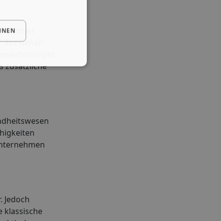
ikationen.
HNEN
f das Gehalt
tbewerbsfähiges
s zusätzliche
undheitswesen
higkeiten
 Unternehmen
. Jedoch
e klassische