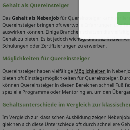
Gehalt als Quereinsteiger
Das
Gehalt als Nebenjob
für Quereinsteiger kann variie
Quereinsteiger bringen oft wertvolle Erfahrungen und Fähi
auswirken können. Einige Branchen schätzen die vielfälti
Gehalt zu bieten. Es ist jedoch wichtig, die spezifischen
Schulungen oder Zertifizierungen zu erwerben.
Möglichkeiten für Quereinsteiger
Quereinsteiger haben vielfältige
Möglichkeiten
in Nebenjo
bieten oft Einstiegsmöglichkeiten für Quereinsteiger. D
können Quereinsteiger in diesen Bereichen schnell Fuß fa
spezielle Programme oder Mentoring an, um den Übergang
Gehaltsunterschiede im Vergleich zur klassische
Im Vergleich zur klassischen Ausbildung zeigen Nebenjobs
gleichen sich diese Unterschiede oft durch schnellere Geh