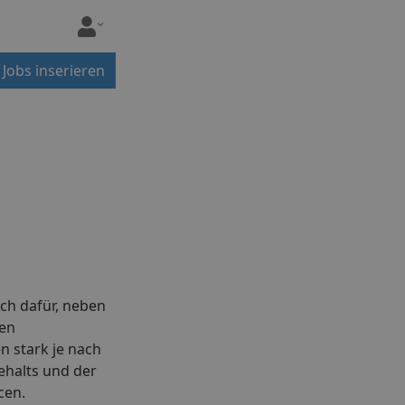
Jobs inserieren
ch dafür, neben
hen
n stark je nach
ehalts und der
cen.