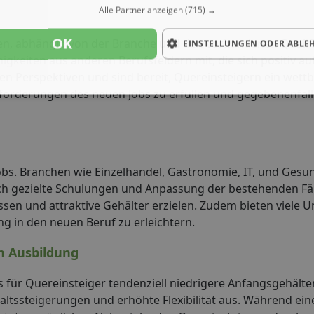
Alle Partner anzeigen
(715) →
OK
ren, abhängig von der Branche und den vorhandenen Qualif
EINSTELLUNGEN ODER ABLE
gkeiten aus anderen Berufsfeldern mit, die sich positiv au
gen Perspektiven und sind bereit, Quereinsteigern ein wet
 Anforderungen des neuen Jobs zu erfüllen und gegebenenfall
bs. Branchen wie Einzelhandel, Gastronomie, IT, und Ges
urch gezielte Schulungen und Anpassung der bestehenden Fä
ssen und attraktive Gehälter erzielen. Zudem bieten viele
 in den neuen Beruf zu erleichtern.
n Ausbildung
 für Quereinsteiger tendenziell niedrigere Anfangsgehälter
altssteigerungen und erhöhte Flexibilität aus. Während ein