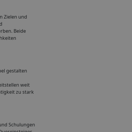
n Zielen und
nd
erben. Beide
chkeiten
bel gestalten
tstellen weit
tigkeit zu stark
n und Schulungen
Quereinsteiger,