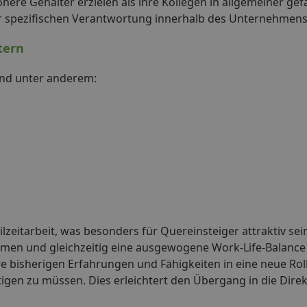
here Gehälter erzielen als ihre Kollegen in allgemeiner gef
er spezifischen Verantwortung innerhalb des Unternehmens
tern
ind unter anderem:
ilzeitarbeit, was besonders für Quereinsteiger attraktiv se
en und gleichzeitig eine ausgewogene Work-Life-Balance
 ihre bisherigen Erfahrungen und Fähigkeiten in eine neue Ro
gen zu müssen. Dies erleichtert den Übergang in die Dire