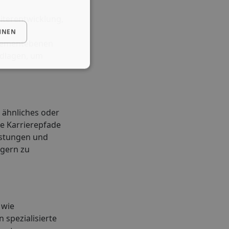
iterentwicklung,
HNEN
agementebenen
ndlagen, um
 ähnliches oder
e Karrierepfade
eistungen und
gern zu
 wie
 spezialisierte