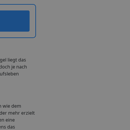
el liegt das
edoch je nach
rufsleben
en wie dem
der mehr erzielt
en eine
ens das