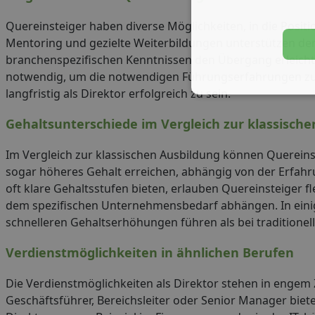
Quereinsteiger haben diverse Möglichkeiten, in die Posit
Mentoring und gezielte Weiterbildungen unterstützen d
branchenspezifischen Kenntnissen den Übergang erleichte
notwendig, um die notwendigen Führungserfahrungen zu
langfristig als Direktor erfolgreich zu sein.
Gehaltsunterschiede im Vergleich zur klassische
Im Vergleich zur klassischen Ausbildung können Quereinst
sogar höheres Gehalt erreichen, abhängig von der Erfahr
oft klare Gehaltsstufen bieten, erlauben Quereinsteiger f
dem spezifischen Unternehmensbedarf abhängen. In eini
schnelleren Gehaltserhöhungen führen als bei traditionel
Verdienstmöglichkeiten in ähnlichen Berufen
Die Verdienstmöglichkeiten als Direktor stehen in enge
Geschäftsführer, Bereichsleiter oder Senior Manager biet