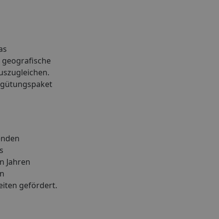
as
 geografische
uszugleichen.
ergütungspaket
tenden
s
n Jahren
on
iten gefördert.