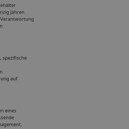
Gehälter
nzig Jahren
e Verantwortung
en
 spezifische
en
rung auf
en eines
assende
anagement,