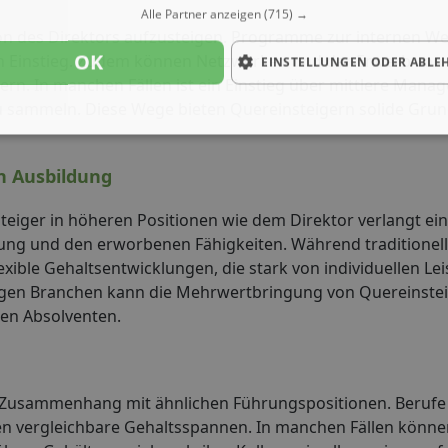
Alle Partner anzeigen
(715) →
ion des Direktors aufzusteigen. Programme zur internen We
OK
en Einstieg. Zudem können Netzwerken und der Erwerb von
EINSTELLUNGEN ODER ABLE
rn. In manchen Fällen ist ein Einstieg über mittlere Man
 sammeln. Diese Wege bieten Quereinsteigern solide Gru
n Ausbildung
eiger in höheren Positionen wie dem Direktor verlangt ein
ung und den erworbenen Fähigkeiten. Während traditionell
lexible Gehaltsentwicklungen, die stark von individuellen L
gen Branchen kann die Mehrwertbringung von Quereinstei
len Absolventen.
m Zusammenhang mit ähnlichen Führungspositionen. Berufe
en vergleichbare Gehaltsspannen. In manchen Fällen können