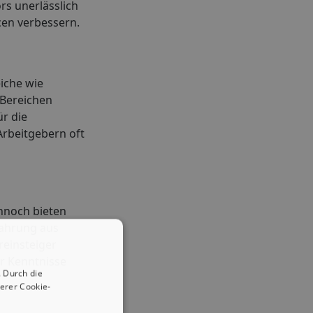
rs unerlässlich
en verbessern.
eiche wie
 Bereichen
ür die
Arbeitgebern oft
ennoch bieten
fahrung aus
reinsteiger
er Kenntnisse
 Durch die
erer Cookie-