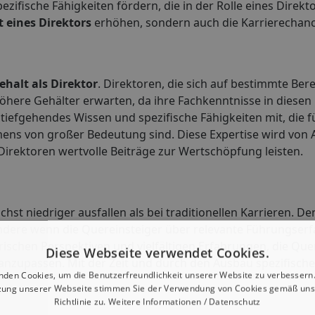
ifische Fähigkeiten fördern, die in der Rolle eines Direkto
 eines Direktors
erhöhen, sondern auch die Karrierechanc
ehalt als Direktor
. Direktoren, die sich auf bestimmte Ber
höhere Gehälter erwarten, da ihre Fachkenntnisse in diesen
 tiefgehendes Wissen und spezifische Fähigkeiten mit, die f
ens von großer Bedeutung sind. Diese Expertise wird von 
Direktoren wertvolle Beiträge zur Wertschöpfung leisten.
hst niedriger ausfallen als bei traditionellen Karrieren. D
sondere wenn die Quereinsteiger über relevante Führungser
schen Perspektiven und vielfältigen Erfahrungen, die Que
Diese Webseite verwendet Cookies.
 anzupassen. Mit der Zeit und durch den Ausbau spezifisch
nden Cookies, um die Benutzerfreundlichkeit unserer Website zu verbessern.
zung unserer Webseite stimmen Sie der Verwendung von Cookies gemäß uns
Richtlinie zu.
Weitere Informationen / Datenschutz