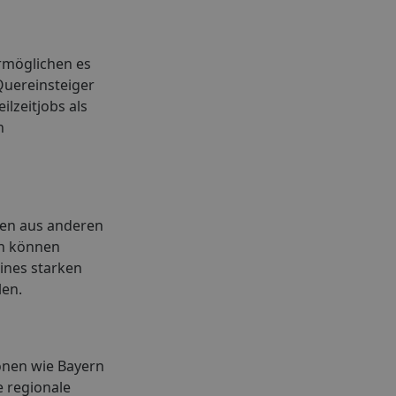
 ermöglichen es
Quereinsteiger
ilzeitjobs als
n
ngen aus anderen
en können
ines starken
len.
ionen wie Bayern
e regionale