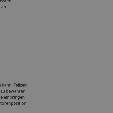
assten
 ab.
in kann.
Teilzeit
 zu bewahren.
lle einbringen
ktorenposition