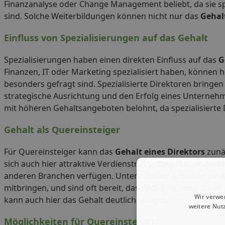
Finanzanalyse oder Change Management beliebt, da sie spez
sind. Solche Weiterbildungen können nicht nur das
Gehalt
Einfluss von Spezialisierungen auf das Gehalt
Spezialisierungen haben einen direkten Einfluss auf das
G
Finanzen, IT oder Marketing spezialisiert haben, können 
besonders gefragt sind. Spezialisierte Direktoren bringen
strategische Ausrichtung und den Erfolg eines Unternehm
mit höheren Gehaltsangeboten belohnt, da spezialisierte 
Gehalt als Quereinsteiger
Für Quereinsteiger kann das
Gehalt eines Direktors
zunäc
sich auch hier attraktive Verdienstmöglichkeiten, insbe
anderen Branchen verfügen. Unternehmen schätzen die fri
mitbringen, und sind oft bereit, das Gehalt entsprechend
Wir verwe
kann auch hier das Gehalt deutlich steigen.
weitere Nut
Möglichkeiten für Quereinsteiger