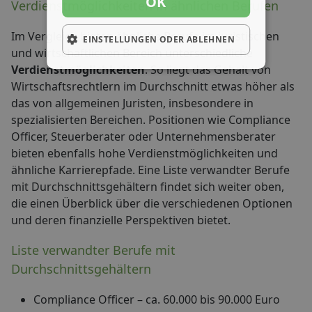
OK
Verdienstmöglichkeiten in ähnlichen Berufen
Im Vergleich bieten ähnliche Berufe im juristischen
EINSTELLUNGEN ODER ABLEHNEN
und wirtschaftlichen Bereich unterschiedliche
Verdienstmöglichkeiten
. So liegt das Gehalt von
Wirtschaftsrechtlern im Durchschnitt etwas höher als
das von allgemeinen Juristen, insbesondere in
spezialisierten Bereichen. Positionen wie Compliance
Officer, Steuerberater oder Unternehmensberater
bieten ebenfalls hohe Verdienstmöglichkeiten und
ähnliche Karrierepfade. Eine Liste verwandter Berufe
mit Durchschnittsgehältern findet sich weiter oben,
die einen Überblick über die verschiedenen Optionen
und deren finanzielle Perspektiven bietet.
Liste verwandter Berufe mit
Durchschnittsgehältern
Compliance Officer – ca. 60.000 bis 90.000 Euro