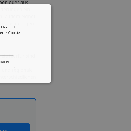
eben oder aus
rderungen ein
en. Zudem eignet
feld einbringen
 Durch die
erer Cookie-
piele hierfür sind
HNEN
n und regionale
unterschiedlichen