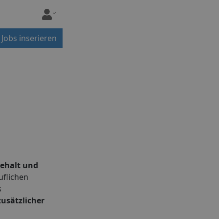
Jobs inserieren
ehalt und
uflichen
s
usätzlicher