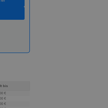
ner
t bis
00 €
00 €
00 €