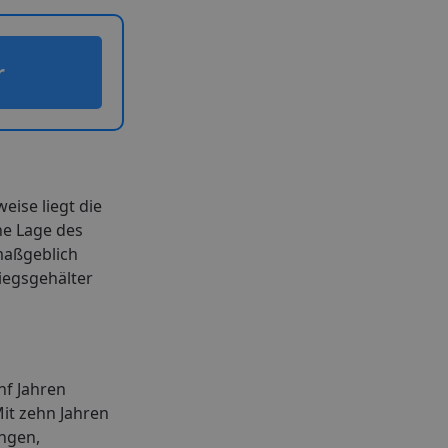
r
ise liegt die
he Lage des
maßgeblich
tiegsgehälter
nf Jahren
Mit zehn Jahren
ungen,