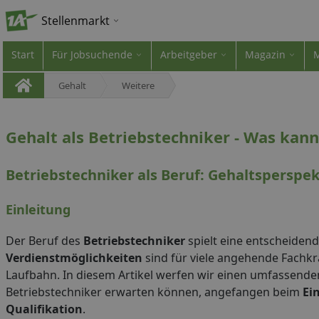
Stellenmarkt
Start
Für Jobsuchende
Arbeitgeber
Magazin
Gehalt
Weitere
Gehalt als Betriebstechniker - Was kan
Betriebstechniker als Beruf: Gehaltspersp
Einleitung
Der Beruf des
Betriebstechniker
spielt eine entscheiden
Verdienstmöglichkeiten
sind für viele angehende Fachkrä
Laufbahn. In diesem Artikel werfen wir einen umfassende
Betriebstechniker erwarten können, angefangen beim
Ei
Qualifikation
.