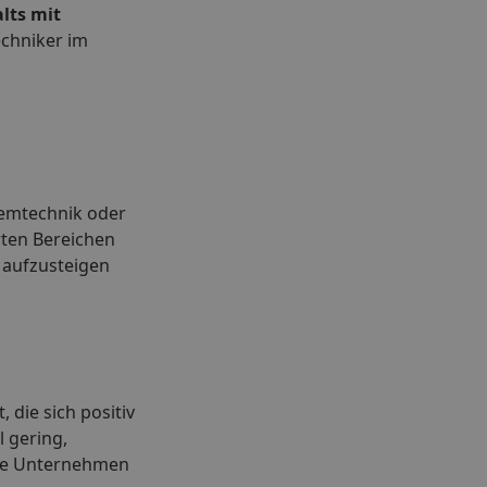
lts mit
echniker im
temtechnik oder
erten Bereichen
 aufzusteigen
 die sich positiv
 gering,
ele Unternehmen