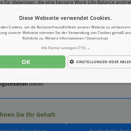
bs
für diejenigen, die eine bessere Work-Life-Balance anstr
 Teilzeitbeschäftigte können trotz geringerer Stundenanfo
ie über spezialisierte Kenntnisse und Erfahrungen verfüg
Diese Webseite verwendet Cookies.
 ihre bisherigen Fähigkeiten in einem neuen technischen Um
nden Cookies, um die Benutzerfreundlichkeit unserer Website zu verbessern.
chnikers attraktiv für eine breite Palette von Fachkräften.
zung unserer Webseite stimmen Sie der Verwendung von Cookies gemäß uns
Richtlinie zu.
Weitere Informationen / Datenschutz
Alle Partner anzeigen
(715) →
dter Berufe mit attraktiven
Durchschnittsgehältern
. Beis
OK
EINSTELLUNGEN ODER ABLE
ndhaltungstechniker. Diese Berufe bieten ähnliche
 Gehälter sind oft vergleichbar, wobei spezifische Branche
assende
Stellenmarkt
Übersicht zeigt, dass diese Berufe in 
glichkeiten
bieten.
hnen Sie Ihr Gehalt