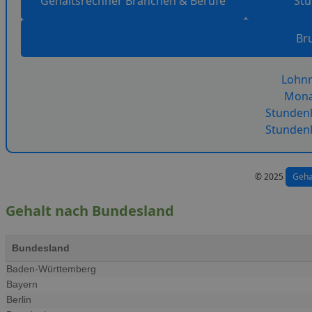
Gehaltsrechner Branchen & Berufe
St
Br
Lohnr
Mona
Stundenl
Stundenl
© 2025
Geha
Gehalt nach Bundesland
Bundesland
Baden-Württemberg
Bayern
Berlin