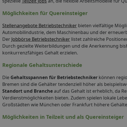
spezielle
Teilzeit Jobs
an, die flexible Arbeitsmodelle für Q
Möglichkeiten für Quereinsteiger
Stellenangebote Betriebstechniker
bieten vielfältige Mögl
Automobilindustrie, dem Maschinenbau und der erneuerba
Der
Jobbörse Betriebstechniker
listet zahlreiche Position
Durch gezielte Weiterbildungen und die Anerkennung bish
konkurrenzfähiges Gehalt erzielen.
Regionale Gehaltsunterschiede
Die
Gehaltsspannen für Betriebstechniker
können regio
Bremen sind die Gehälter tendenziell höher als beispiels
Standort und Branche
auf das Gehalt ist erheblich, da R
Verdienstmöglichkeiten bieten. Zudem spielen lokale Lebe
Großstädten wie München oder Frankfurt höhere Gehälter
Möglichkeiten in Teilzeit und als Quereinsteiger