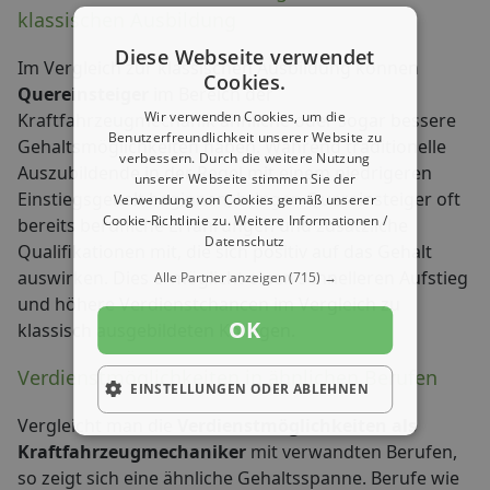
klassischen Ausbildung
Diese Webseite verwendet
Im Vergleich zur klassischen Ausbildung können
Cookies.
Quereinsteiger
im Bereich der
Wir verwenden Cookies, um die
Kraftfahrzeugmechanik ähnliche oder sogar bessere
Benutzerfreundlichkeit unserer Website zu
Gehaltsmöglichkeiten haben. Während traditionelle
verbessern. Durch die weitere Nutzung
Auszubildende in der Regel mit einem niedrigeren
unserer Webseite stimmen Sie der
Einstiegsgehalt beginnen, bringen Quereinsteiger oft
Verwendung von Cookies gemäß unserer
Cookie-Richtlinie zu.
Weitere Informationen /
bereits berufliche Erfahrungen und zusätzliche
Datenschutz
Qualifikationen mit, die sich positiv auf das Gehalt
auswirken. Dies ermöglicht einen schnelleren Aufstieg
Alle Partner anzeigen
(715) →
und höhere Verdienstchancen im Vergleich zu
OK
klassisch ausgebildeten Kollegen.
Verdienstmöglichkeiten in ähnlichen Berufen
EINSTELLUNGEN ODER ABLEHNEN
Vergleicht man die
Verdienstmöglichkeiten als
Kraftfahrzeugmechaniker
mit verwandten Berufen,
so zeigt sich eine ähnliche Gehaltsspanne. Berufe wie