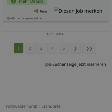
mehr Details
Teilen
Quelle: germanpersonnel.de
1 - 10 von 45
1
2
3
4
5
❯
❯❯
Job-Suchanzeige jetzt inserieren
rothwalder GmbH Standorte: