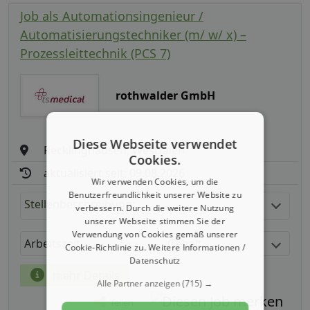
Job als Automationsingenieur /
Automatisierungstechniker (m/ w/ x) –
Prozessleittechnik (PCS 7)
rothwalder GmbH
Diese Webseite verwendet
Recklinghausen, Westfalen
Cookies.
aktualisiert seit: 09.08.2026
Wir verwenden Cookies, um die
Benutzerfreundlichkeit unserer Website zu
Stellenbeschreibung:
verbessern. Durch die weitere Nutzung
unserer Webseite stimmen Sie der
Verwendung von Cookies gemäß unserer
Arbeitszeit
Gehalt
Cookie-Richtlinie zu.
Weitere Informationen /
Datenschutz
mehr Details
Alle Partner anzeigen
(715) →
Teilen