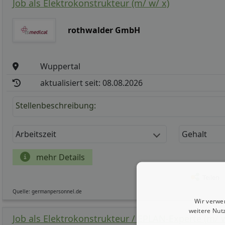
Job als Elektrokonstrukteur (m/ w/ x)
rothwalder GmbH
Wuppertal
aktualisiert seit: 08.08.2026
Stellenbeschreibung:
Arbeitszeit
Gehalt
mehr Details
Teilen
Quelle: germanpersonnel.de
Wir verwe
weitere Nut
Job als Elektrokonstrukteur / EPLAN-Experte (m/ w