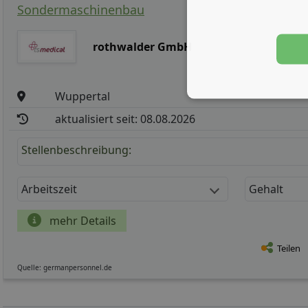
Sondermaschinenbau
rothwalder GmbH
Wuppertal
aktualisiert seit: 08.08.2026
Stellenbeschreibung:
Arbeitszeit
Gehalt
mehr Details
Teilen
Quelle: germanpersonnel.de