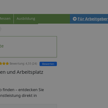
Messen
Ausbildung
Für Arbeitgeber
te
Bewertung:
4,55
(
24
)
Bewerten
en und Arbeitsplatz
job finden – entdecken Sie
nstleistung direkt in