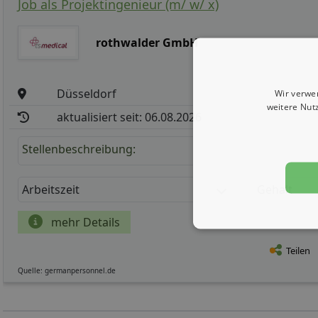
Job als Projektingenieur (m/ w/ x)
rothwalder GmbH
Düsseldorf
Wir verwe
weitere Nut
aktualisiert seit: 06.08.2026
Stellenbeschreibung:
Arbeitszeit
Gehalt
mehr Details
Teilen
Quelle: germanpersonnel.de