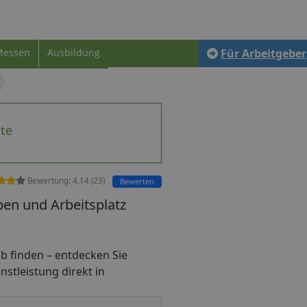
Messen
Ausbildung
Für Arbeitgeber
te
Bewertung:
4,14
(
23
)
Bewerten
ben und Arbeitsplatz
job finden – entdecken Sie
nstleistung direkt in