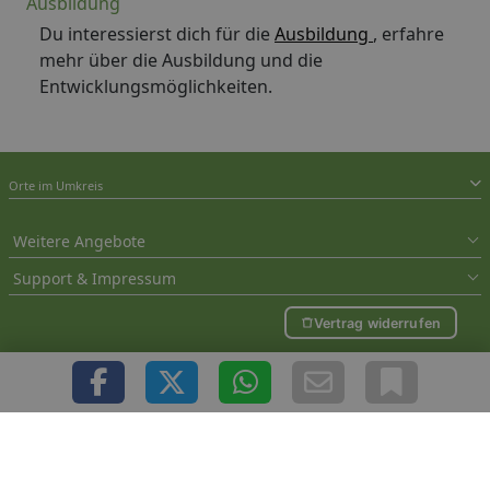
Ausbildung
Du interessierst dich für die
Ausbildung
, erfahre
mehr über die Ausbildung und die
Entwicklungsmöglichkeiten.
Orte im Umkreis
Weitere Angebote
Support & Impressum
Vertrag widerrufen
Sie befinden sich hier: Hambergen Jobs und Stellenanzeigen - Jetzt in der
Jobsuche Arbeit in Hambergen finden
Copyright © 2000 - 2026 1A-Infosysteme.de | Content by: 1A-Stellenmarkt.de |
06.08.2026
| CFo: nur_Artikel|SEO_anpassung ( 0.695)