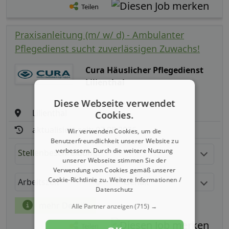
Teilen
Praxisanleitung (m/ w/ d) - Ambulanter
Pflegedienst sucht zuverlässigen Zuwachs!
Cura Häuslicher Pflegedienst
Lilienthal
Diese Webseite verwendet
Lilienthal
Cookies.
aktualisiert seit: 07.08.2026
Wir verwenden Cookies, um die
Benutzerfreundlichkeit unserer Website zu
verbessern. Durch die weitere Nutzung
Stellenbeschreibung:
unserer Webseite stimmen Sie der
Verwendung von Cookies gemäß unserer
Cookie-Richtlinie zu.
Weitere Informationen /
Arbeitszeit
Gehalt
Datenschutz
mehr Details
Alle Partner anzeigen
(715) →
Teilen