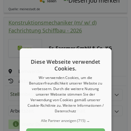
Teilen
Quelle: meinestadt.de
Konstruktionsmechaniker (m/ w/ d)
Fachrichtung Schiffbau - 2026
Fr. Fassmer GmbH & Co. KG
Diese Webseite verwendet
Cookies.
Lemwerder
Wir verwenden Cookies, um die
aktualisiert seit: 06.08.2026
Benutzerfreundlichkeit unserer Website zu
verbessern. Durch die weitere Nutzung
Stellenbeschreibung:
unserer Webseite stimmen Sie der
Verwendung von Cookies gemäß unserer
Cookie-Richtlinie zu.
Weitere Informationen /
Arbeitszeit
Gehalt
Datenschutz
Alle Partner anzeigen
(715) →
mehr Details