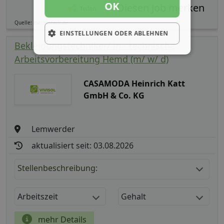
OK
Teilen
Quelle: meinestadt.de
EINSTELLUNGEN ODER ABLEHNEN
Bekleidungstechniker/ in - technische
Arbeitsvorbereitung Hemd (m/ w/ d)
CASAMODA Heinrich Katt
GmbH & Co. KG
Lemwerder
aktualisiert seit: 03.08.2026
Stellenbeschreibung:
Arbeitszeit
Gehalt
mehr Details