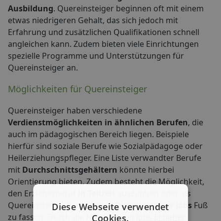
Ausbildung
. Quereinsteiger beginnen oft mit einem
etwas niedrigeren Gehalt, das sich jedoch mit
Erfahrung und zusätzlichen Qualifikationen schnell
angleichen kann. Zudem bieten viele Einrichtungen
spezielle Programme und Unterstützungen für
Quereinsteiger an.
Möglichkeiten für Quereinsteiger
Quereinsteiger haben verschiedene
Verdienstmöglichkeiten in ähnlichen Berufen
, die
auch im pädagogischen Bereich liegen. Beispiele
hierfür sind soziale Berufe wie Sozialpädagoge oder
Heilerziehungspfleger. Eine Liste verwandter Berufe
mit
Durchschnittsgehältern
könnte hierbei
Orientierung bieten. Zudem besteht die Möglichkeit,
den Erzieherberuf
in Teilzeit
auszuüben oder als
Quereinsteiger in speziellen
Quereinsteiger Jobs
Fuß
Diese Webseite verwendet
zu fassen. Durch die Nutzung von
Jobs Erzieher
Cookies.