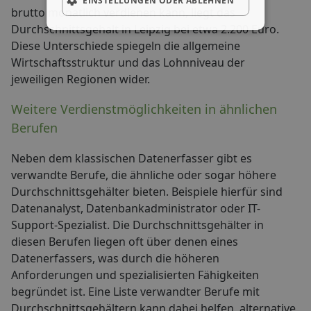
EINSTELLUNGEN ODER ABLEHNEN
brutto monatlich verdienen kann, liegt das
Durchschnittsgehalt in Leipzig bei etwa 2.200 Euro.
Diese Unterschiede spiegeln die allgemeine
Wirtschaftsstruktur und das Lohnniveau der
jeweiligen Regionen wider.
Weitere Verdienstmöglichkeiten in ähnlichen
Berufen
Neben dem klassischen Datenerfasser gibt es
verwandte Berufe, die ähnliche oder sogar höhere
Durchschnittsgehälter bieten. Beispiele hierfür sind
Datenanalyst, Datenbankadministrator oder IT-
Support-Spezialist. Die Durchschnittsgehälter in
diesen Berufen liegen oft über denen eines
Datenerfassers, was durch die höheren
Anforderungen und spezialisierten Fähigkeiten
begründet ist. Eine Liste verwandter Berufe mit
Durchschnittsgehältern kann dabei helfen, alternative