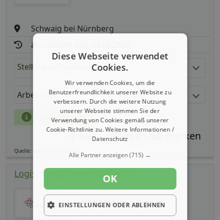
Schwaig bei Nürnberg
aktualisiert seit: 06.08.2026
Diese Webseite verwendet
Stellenbeschreibung:
Cookies.
Wir verwenden Cookies, um die
Benutzerfreundlichkeit unserer Website zu
Arbeitszeit
Gehalt
verbessern. Durch die weitere Nutzung
unserer Webseite stimmen Sie der
mehr Details
Verwendung von Cookies gemäß unserer
Cookie-Richtlinie zu.
Weitere Informationen /
Teilen
Datenschutz
Quelle: germanpersonnel.de
Alle Partner anzeigen
(715) →
Logistikmitarbeiter (m/ w/ d)
OK
DEKRA Arbeit GmbH
EINSTELLUNGEN ODER ABLEHNEN