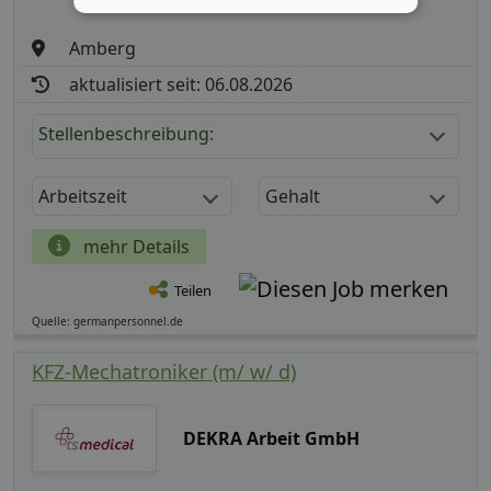
Amberg
aktualisiert seit: 06.08.2026
Stellenbeschreibung:
Arbeitszeit
Gehalt
mehr Details
Teilen
Quelle: germanpersonnel.de
KFZ-Mechatroniker (m/ w/ d)
DEKRA Arbeit GmbH