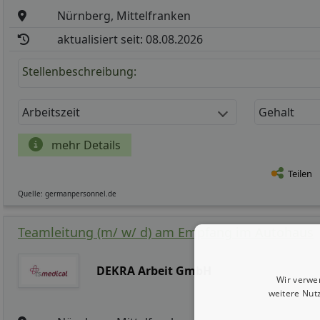
Nürnberg, Mittelfranken
aktualisiert seit: 08.08.2026
Stellenbeschreibung:
Arbeitszeit
Gehalt
mehr Details
Teilen
Quelle: germanpersonnel.de
Teamleitung (m/ w/ d) am Empfang im Autohaus
DEKRA Arbeit GmbH
Wir verwe
weitere Nut