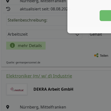
Nürnberg, Mittelfranken
aktualisiert seit: 08.08.2026
Stellenbeschreibung:
Arbeitszeit
Gehalt
mehr Details
Teilen
Quelle: germanpersonnel.de
Elektroniker (m/ w/ d) Industrie
DEKRA Arbeit GmbH
Nürnberg, Mittelfranken