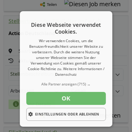
Teilen
Stellvertretender Filialleiter (m/ w/ d)
Diese Webseite verwendet
Cookies.
Action Deutschland GmbH
Wir verwenden Cookies, um die
Benutzerfreundlichkeit unserer Website zu
Saarbrücken
verbessern. Durch die weitere Nutzung
unserer Webseite stimmen Sie der
aktualisiert seit: 06.08.2026
Verwendung von Cookies gemäß unserer
Cookie-Richtlinie zu.
Weitere Informationen /
Stellenbeschreibung:
Datenschutz
Alle Partner anzeigen
(715) →
Arbeitszeit
Gehalt
OK
mehr Details
EINSTELLUNGEN ODER ABLEHNEN
Teilen