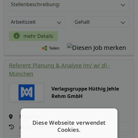
Stellenbeschreibung:
Arbeitszeit
Gehalt
mehr Details
Teilen
Referent Planung & Analyse (m/ w/ d) -
München
Verlagsgruppe Hüthig Jehle
Rehm GmbH
München
Diese Webseite verwendet
aktualisiert seit: 09.08.2026
Cookies.