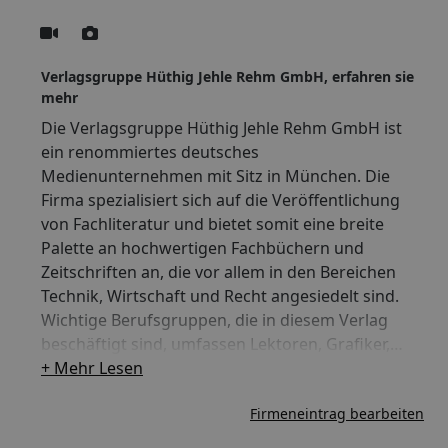
Verlagsgruppe Hüthig Jehle Rehm GmbH, erfahren sie
mehr
Die Verlagsgruppe Hüthig Jehle Rehm GmbH ist
ein renommiertes deutsches
Medienunternehmen mit Sitz in München. Die
Firma spezialisiert sich auf die Veröffentlichung
von Fachliteratur und bietet somit eine breite
Palette an hochwertigen Fachbüchern und
Zeitschriften an, die vor allem in den Bereichen
Technik, Wirtschaft und Recht angesiedelt sind.
Wichtige Berufsgruppen, die in diesem Verlag
beschäftigt sind, umfassen Lektoren, Grafiker,
Marketing- und Vertriebsexperten sowie
+ Mehr Lesen
Redakteure. Dank ihrer Expertise und
Firmeneintrag bearbeiten
Innovationskraft hat sich die Verlagsgruppe
einen festen Platz in der Verlagslandschaft