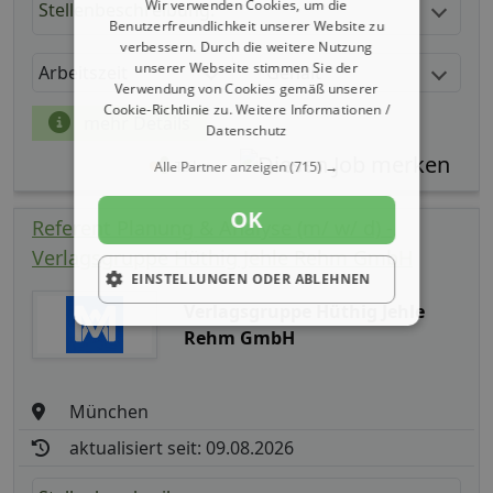
Wir verwenden Cookies, um die
Stellenbeschreibung:
Benutzerfreundlichkeit unserer Website zu
verbessern. Durch die weitere Nutzung
unserer Webseite stimmen Sie der
Arbeitszeit
Gehalt
Verwendung von Cookies gemäß unserer
Cookie-Richtlinie zu.
Weitere Informationen /
mehr Details
Datenschutz
Teilen
Alle Partner anzeigen
(715) →
OK
Referent Planung & Analyse (m/ w/ d) -
Verlagsgruppe Hüthig Jehle Rehm GmbH
EINSTELLUNGEN ODER ABLEHNEN
Verlagsgruppe Hüthig Jehle
Rehm GmbH
München
aktualisiert seit: 09.08.2026