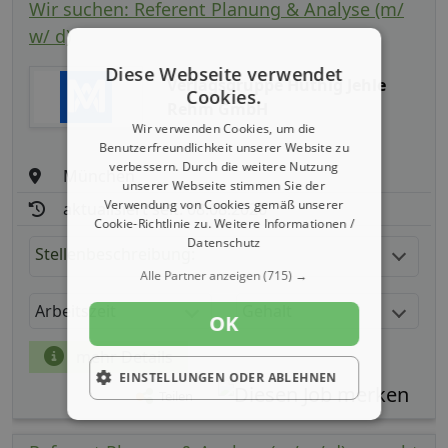
Wir suchen: Referent Planung & Analyse (m/
w/ d)
Diese Webseite verwendet
Verlagsgruppe Hüthig Jehle
Cookies.
Rehm GmbH
Wir verwenden Cookies, um die
Benutzerfreundlichkeit unserer Website zu
verbessern. Durch die weitere Nutzung
München
unserer Webseite stimmen Sie der
Verwendung von Cookies gemäß unserer
aktualisiert seit: 08.08.2026
Cookie-Richtlinie zu.
Weitere Informationen /
Datenschutz
Stellenbeschreibung:
Alle Partner anzeigen
(715) →
Arbeitszeit
Gehalt
OK
mehr Details
EINSTELLUNGEN ODER ABLEHNEN
Teilen