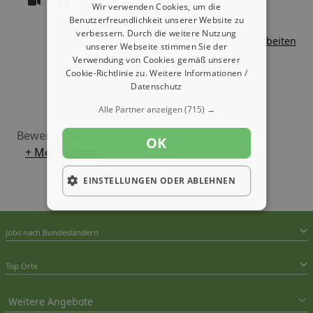
Wir verwenden Cookies, um die
Benutzerfreundlichkeit unserer Website zu
verbessern. Durch die weitere Nutzung
Firmeneintrag bearbeiten
unserer Webseite stimmen Sie der
Verwendung von Cookies gemäß unserer
Cookie-Richtlinie zu.
Weitere Informationen /
Datenschutz
Alle Partner anzeigen
(715) →
Bewertungen:
OK
+ Mehr Lesen
EINSTELLUNGEN ODER ABLEHNEN
Jobs nach Bundesländern
Top Orte
Weitere Angebote