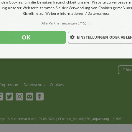
nden Cookies, um die Benutzerfreundlichkeit unserer Website zu verbessern.
zung unserer Webseite stimmen Sie der Verwendung von Cookies gemäß uns
Top Orte
Richtlinie zu.
Weitere Informationen / Datenschutz
Berlin
Berlin
Ham
Alle Partner anzeigen
(715) →
Hamburg
München
Köln
Niedersachsen
Frankfurt am Main
Stutt
Saarland
Düsseldorf
Leip
OK
EINSTELLUNGEN ODER ABLE
Thüringen
Dortmund
Esse
Bremen
Dre
Ver
Impressum
Datenschutz
Cookies
by: 1A-Stellenmarkt.de | 06.08.2026
| CFo: nur_Artikel|SEO_anpassung ( 0.906)