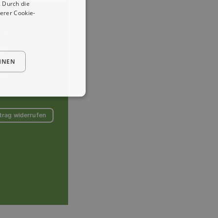
 Durch die
erer Cookie-
burg
gart
zig
HNEN
n
sden
trag widerrufen