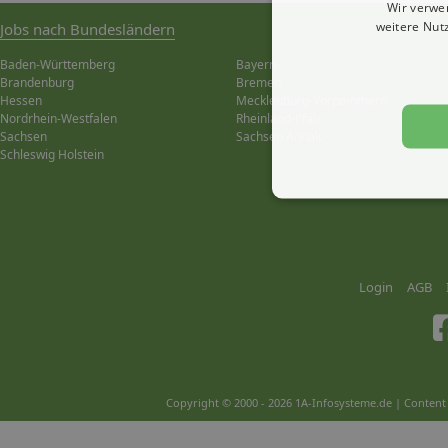
Wir verwe
weitere Nut
Jobs nach Bundesländern
Baden-Württemberg
Bayern
Brandenburg
Bremen
Hessen
Mecklenburg-Vorpommern
Nordrhein-Westfalen
Rheinland-Pfalz
Sachsen
Sachsen Anhalt
Schleswig Holstein
Login
AGB
Copyright © 2000 - 2026 1A-Infosysteme.de | Content 