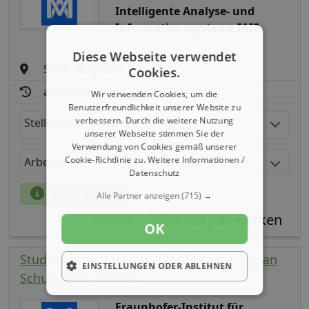
Intelligente Analyse- und
Informationssysteme IAIS
Diese Webseite verwendet
Sankt Augustin
Cookies.
aktualisiert seit: 08.08.2026
Wir verwenden Cookies, um die
Benutzerfreundlichkeit unserer Website zu
verbessern. Durch die weitere Nutzung
Stellenbeschreibung:
unserer Webseite stimmen Sie der
Verwendung von Cookies gemäß unserer
Cookie-Richtlinie zu.
Weitere Informationen /
Arbeitszeit
Gehalt
Datenschutz
mehr Details
Alle Partner anzeigen
(715) →
Teilen
OK
Studentische Hilfskraft für KI-Workshops an
EINSTELLUNGEN ODER ABLEHNEN
Schulen (all genders)
Fraunhofer-Institut für