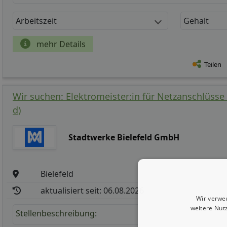
Arbeitszeit
Gehalt
mehr Details
Teilen
Wir suchen: Elektromeister:in für Netzanschlüss
d)
Stadtwerke Bielefeld GmbH
Bielefeld
aktualisiert seit: 06.08.2026
Wir verwe
weitere Nut
Stellenbeschreibung: