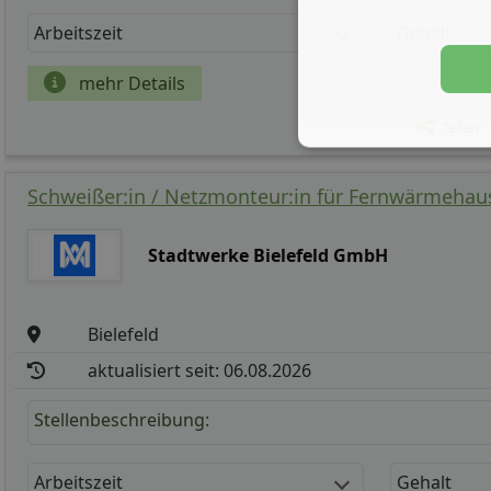
Arbeitszeit
Gehalt
mehr Details
Teilen
Schweißer:in / Netzmonteur:in für Fernwärmehau
Stadtwerke Bielefeld GmbH
Bielefeld
aktualisiert seit: 06.08.2026
Stellenbeschreibung:
Arbeitszeit
Gehalt