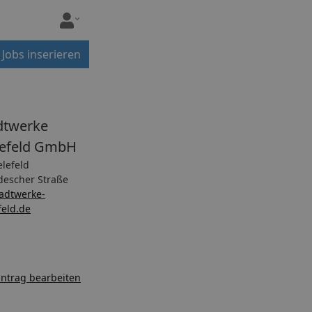
Jobs inserieren
dtwerke
lefeld GmbH
elefeld
descher Straße
tadtwerke-
feld.de
ntrag bearbeiten