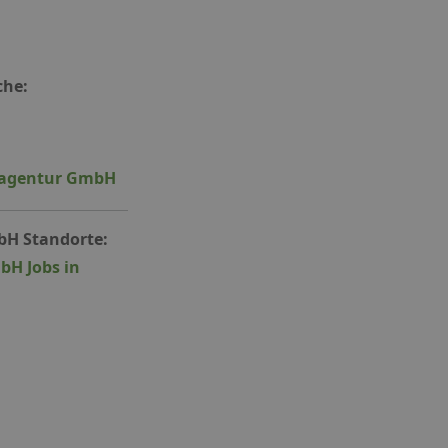
che:
ieagentur GmbH
bH Standorte:
bH Jobs in