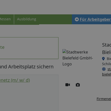
Messen
Ausbildung
Für Arbeitgeber
Sta
ote
Bie
Bi
Schil
nd Arbeitsplatz sichern
s
biele
netz (m/ w/ d)
Firmenei