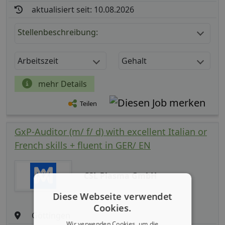
aktualisiert seit: 10.08.2026
Stellenbeschreibung:
Arbeitszeit
Gehalt
mehr Details
Teilen
GxP-Auditor (m/ f/ d) with excellent Italian or
French skills + fluent in GER/ EN
CSL Plasma GmbH
Diese Webseite verwendet
Cookies.
Göttingen
Wir verwenden Cookies, um die