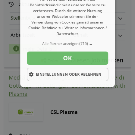
aktualisiert seit: 10.08.2026
Benutzerfreundlichkeit unserer Website zu
verbessern. Durch die weitere Nutzung
unserer Webseite stimmen Sie der
Stellenbeschreibung:
Verwendung von Cookies gemäß unserer
Cookie-Richtlinie zu.
Weitere Informationen /
Datenschutz
Arbeitszeit
Gehalt
Alle Partner anzeigen
(715) →
mehr Details
OK
Teilen
EINSTELLUNGEN ODER ABLEHNEN
Medizinische Fachangestellte (MFA) (m/ w/ d)
Göttingen in Göttingen, LOWER SAXONY with
Plasma
CSL Plasma