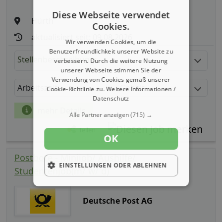
Diese Webseite verwendet
Hürth
Cookies.
aktualisiert seit: 09.08.2026
Wir verwenden Cookies, um die
Benutzerfreundlichkeit unserer Website zu
Stellenbeschreibung:
verbessern. Durch die weitere Nutzung
unserer Webseite stimmen Sie der
Verwendung von Cookies gemäß unserer
Arbeitszeit
Gehalt
Cookie-Richtlinie zu.
Weitere Informationen /
Datenschutz
mehr Details
Alle Partner anzeigen
(715) →
Teilen
OK
Postbote - Minijob/ Aushilfe/
EINSTELLUNGEN ODER ABLEHNEN
Studentenjob(m/ w/ d)
Deutsche Post AG