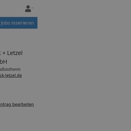
Jobs inserieren
 + Letzel
bH
oßostheim
ck-letzel.de
ntrag bearbeiten