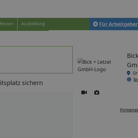
Messen
Ausbildung
Für Arbeitgeber
Bick
Gm
Gr
bi
tsplatz sichern
Firmenei