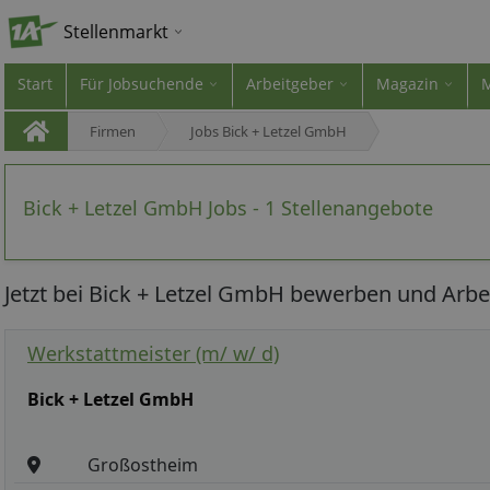
Stellenmarkt
Start
Für Jobsuchende
Arbeitgeber
Magazin
Firmen
Jobs Bick + Letzel GmbH
Bick + Letzel GmbH Jobs - 1 Stellenangebote
Jetzt bei Bick + Letzel GmbH bewerben und Arbei
Werkstattmeister (m/ w/ d)
Bick + Letzel GmbH
Großostheim