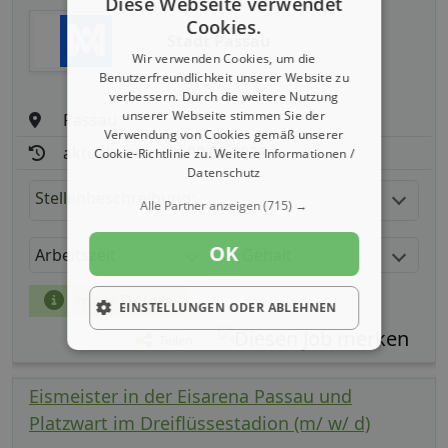
Diese Webseite verwendet
Cookies.
Stadt Passau
Wir verwenden Cookies, um die
Benutzerfreundlichkeit unserer Website zu
verbessern. Durch die weitere Nutzung
unserer Webseite stimmen Sie der
Passau
Verwendung von Cookies gemäß unserer
aktualisiert seit: 08.08.2026
Cookie-Richtlinie zu.
Weitere Informationen /
Datenschutz
Stellenbeschreibung:
Alle Partner anzeigen
(715) →
OK
Arbeitszeit
Gehalt
mehr Details
EINSTELLUNGEN ODER ABLEHNEN
Teilen
Eismeister in der Eisarena Passau und
Platzwart im Dreiflüssestadion (m/ w/ d)