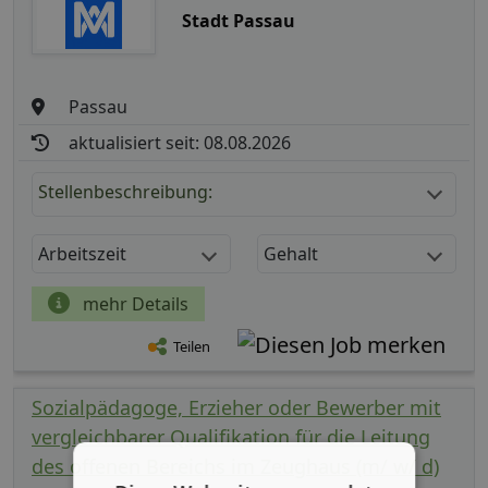
Stadt Passau
Passau
aktualisiert seit: 08.08.2026
Stellenbeschreibung:
Arbeitszeit
Gehalt
mehr Details
Teilen
Sozialpädagoge, Erzieher oder Bewerber mit
vergleichbarer Qualifikation für die Leitung
des offenen Bereichs im Zeughaus (m/ w/ d)