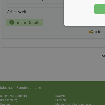
Arbeitszeit
Gehalt
mehr Details
Teilen
Jo
Jobs nach Bundesländern
Baden-Württemberg
Bayern
Brandenburg
Bremen
Hessen
Mecklenburg-Vorpommern