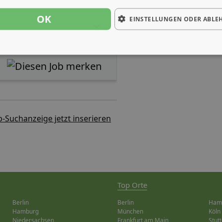
OK
EINSTELLUNGEN ODER ABLE
b-Suchanzeige jetzt inserieren
Top Orte
Berlin
Berlin
Ham
Hamburg
München
Köln
Niedersachsen
Frankfurt am Main
Stutt