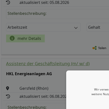
aktualisiert seit: 05.08.2026
Stellenbeschreibung:
Arbeitszeit
Gehalt
mehr Details
Teilen
Assistenz der Geschäftsleitung (m/ w/ d)
HKL Energieanlagen AG
Gersfeld (Rhön)
Wir verwe
weitere Nut
aktualisiert seit: 06.08.2026
Stellenbeschreibung: