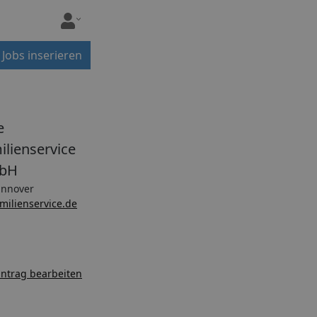
Jobs inserieren
e
ilienservice
bH
nnover
milienservice.de
ntrag bearbeiten