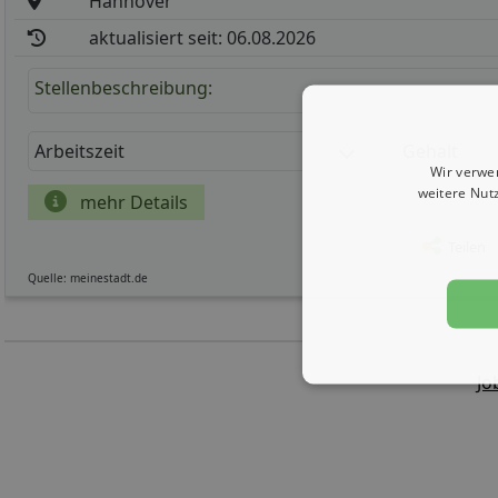
Hannover
aktualisiert seit: 06.08.2026
Stellenbeschreibung:
Arbeitszeit
Gehalt
Wir verwe
weitere Nut
mehr Details
Teilen
Quelle: meinestadt.de
Jo