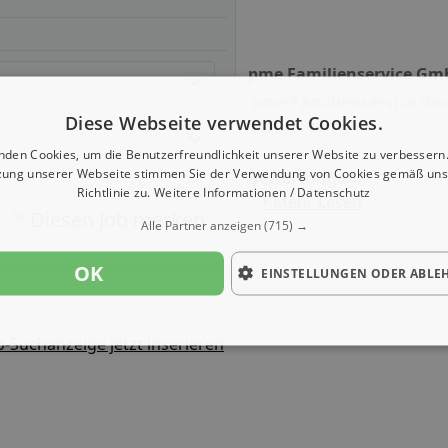
pme Familienservice Gm
pme Familienservice Gm
Diese Webseite verwendet Cookies.
Hannover
nden Cookies, um die Benutzerfreundlichkeit unserer Website zu verbessern.
zung unserer Webseite stimmen Sie der Verwendung von Cookies gemäß uns
Bewertungen:
Richtlinie zu.
Weitere Informationen / Datenschutz
+ Mehr Lesen
Alle Partner anzeigen
(715) →
OK
EINSTELLUNGEN ODER ABLE
b-Suchanzeige jetzt inserieren