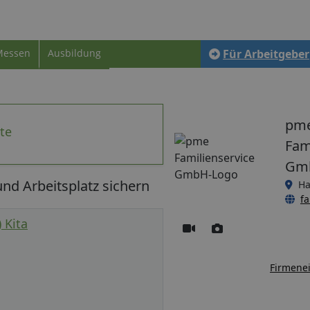
Messen
Ausbildung
Für Arbeitgeber
pm
te
Fam
Gm
nd Arbeitsplatz sichern
Ha
fa
 Kita
Firmenei