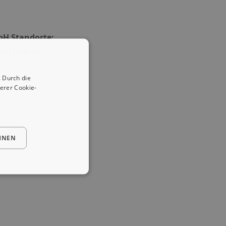
bH Standorte:
bH Jobs in
 Durch die
erer Cookie-
HNEN