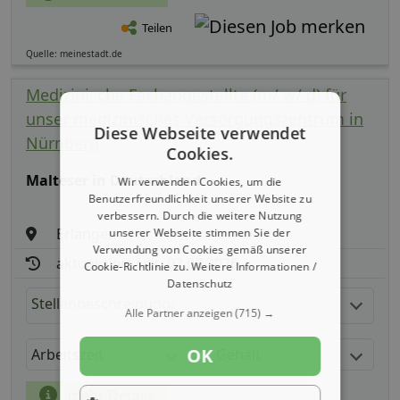
Teilen
Quelle: meinestadt.de
Medizinische Fachangestellte (m/ w/ d) für
unser medizinisches Versorgungszentrum in
Diese Webseite verwendet
Nürnberg
Cookies.
Malteser in Deutschland
Wir verwenden Cookies, um die
Benutzerfreundlichkeit unserer Website zu
verbessern. Durch die weitere Nutzung
Erlangen
unserer Webseite stimmen Sie der
Verwendung von Cookies gemäß unserer
aktualisiert seit: 07.08.2026
Cookie-Richtlinie zu.
Weitere Informationen /
Datenschutz
Stellenbeschreibung:
Alle Partner anzeigen
(715) →
OK
Arbeitszeit
Gehalt
mehr Details