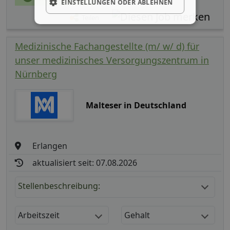
EINSTELLUNGEN ODER ABLEHNEN
Teilen
Medizinische Fachangestellte (m/ w/ d) für
unser medizinisches Versorgungszentrum in
Nürnberg
Malteser in Deutschland
Erlangen
aktualisiert seit: 07.08.2026
Stellenbeschreibung:
Arbeitszeit
Gehalt