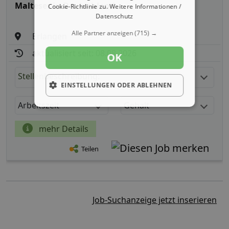
Malteser in Deutschland
Cookie-Richtlinie zu.
Weitere Informationen /
Datenschutz
Alle Partner anzeigen
(715) →
Erlangen
aktualisiert seit: 08.08.2026
OK
Stellenbeschreibung:
EINSTELLUNGEN ODER ABLEHNEN
Arbeitszeit
Gehalt
mehr Details
Teilen
Job-Suchanzeige jetzt inserieren