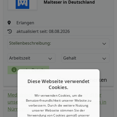
Malteser in Deutschland
Erlangen
aktualisiert seit: 08.08.2026
Stellenbeschreibung:
Arbeitszeit
Gehalt
mehr Details
Teilen
Diese Webseite verwendet
Cookies.
Medizinische Fachangestellte (m/ w/ d) für
Wir verwenden Cookies, um die
Benutzerfreundlichkeit unserer Website zu
unser medizinisches Versorgungszentrum in
verbessern. Durch die weitere Nutzung
Nürnberg
unserer Webseite stimmen Sie der
Verwendung von Cookies gemäß unserer