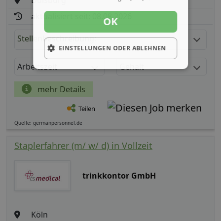
aktualisiert seit: 08.08.2026
OK
Stellenbeschreibung:
EINSTELLUNGEN ODER ABLEHNEN
Arbeitszeit
Gehalt
mehr Details
Teilen
Quelle: germanpersonnel.de
Staplerfahrer (m/ w/ d) in Vollzeit
trinkkontor GmbH
Köln