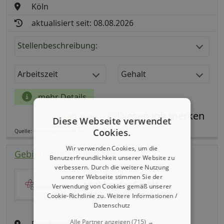
Köln
aktualisiert seit: 08.08.2026
Stellenbeschreibung:
Arbeitszeit
Gehalt
mehr Details
Teilen
Diese Webseite verwendet
Cookies.
Quelle: germanpersonnel.de
Wir verwenden Cookies, um die
Gebietsverkaufsleiter (m/ w/ d)
Benutzerfreundlichkeit unserer Website zu
verbessern. Durch die weitere Nutzung
unserer Webseite stimmen Sie der
trinkkontor GmbH
Verwendung von Cookies gemäß unserer
Cookie-Richtlinie zu.
Weitere Informationen /
Datenschutz
Alle Partner anzeigen
(715) →
Duisburg