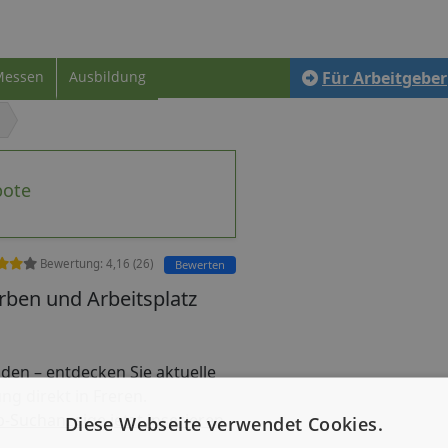
Messen
Ausbildung
Für Arbeitgeber
bote
Bewertung:
4,16
(
26
)
Bewerten
ben und Arbeitsplatz
finden – entdecken Sie aktuelle
ng direkt in Freren.
b-Suchanzeige jetzt inserieren
Diese Webseite verwendet Cookies.