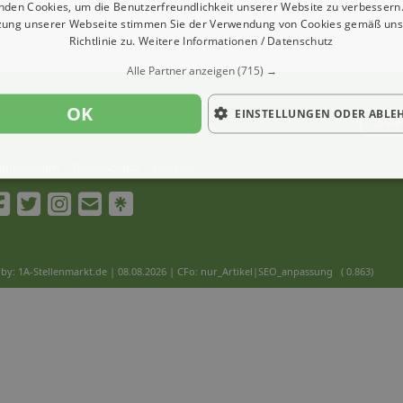
nden Cookies, um die Benutzerfreundlichkeit unserer Website zu verbessern.
zung unserer Webseite stimmen Sie der Verwendung von Cookies gemäß uns
Richtlinie zu.
Weitere Informationen / Datenschutz
Alle Partner anzeigen
(715) →
OK
EINSTELLUNGEN ODER ABLE
Ver
Impressum
Datenschutz
Cookies
by: 1A-Stellenmarkt.de | 08.08.2026
| CFo: nur_Artikel|SEO_anpassung ( 0.863)