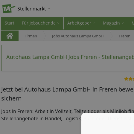
Stellenmarkt
Start
Für Jobsuchende
Arbeitgeber
Magazin
Firmen
Jobs Autohaus Lampa GmbH
Freren
Autohaus Lampa GmbH Jobs Freren - Stellenange
Jetzt bei Autohaus Lampa GmbH in Freren bewer
sichern
Jobs in Freren: Arbeit in Vollzeit, Teilzeit oder als Minijob 
Stellenangebote in Handel, Logistik, Büro oder Dienstleistu
Jo