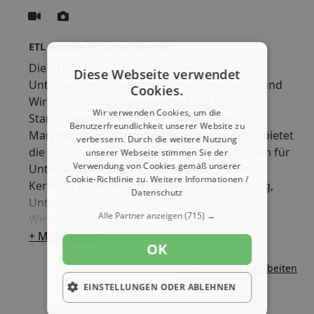
ETL Gruppe, erfahren sie mehr
Die ETL Gruppe ist ein renommiertes
Diese Webseite verwendet
Unternehmen, das in der Steuerberatungs- und
Cookies.
Wirtschaftsprüfungsbranche tätig ist. Mit
Wir verwenden Cookies, um die
Standorten in Dresden, Schalkau, Essen,
Benutzerfreundlichkeit unserer Website zu
Mannheim, Bernau bei Berlin und Chemnitz bietet
verbessern. Durch die weitere Nutzung
die ETL Gruppe umfassende Dienstleistungen für
unserer Webseite stimmen Sie der
Verwendung von Cookies gemäß unserer
Unternehmen und Privatpersonen an. Die
Cookie-Richtlinie zu.
Weitere Informationen /
Kernkompetenzen umfassen Steuerberatung,
Datenschutz
Unternehmensberatung sowie
Alle Partner anzeigen
(715) →
Wirtschaftsprüfung. Zu den wichtigsten
Berufsgruppen, die in der ETL Gruppe beschäftigt
+ Mehr Lesen
OK
sind, zählen Steuerberater, Wirtschaftsprüfer,
Firmeneintrag bearbeiten
Buchhalter und Unternehmensberater. Die Firma
legt großen Wert auf individuelle
EINSTELLUNGEN ODER ABLEHNEN
Kundenberatung und maßgeschneiderte