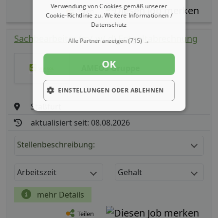
Verwendung von Cookies gemäß unserer
Teilen
Cookie-Richtlinie zu.
Weitere Informationen /
Datenschutz
Sachbearbeiter (m/ w/ d) Entgeltabrechnung
Alle Partner anzeigen
(715) →
OK
AMEOS Gruppe
EINSTELLUNGEN ODER ABLEHNEN
Staßfurt
aktualisiert seit: 08.08.2026
Stellenbeschreibung:
Arbeitszeit
Gehalt
mehr Details
Teilen