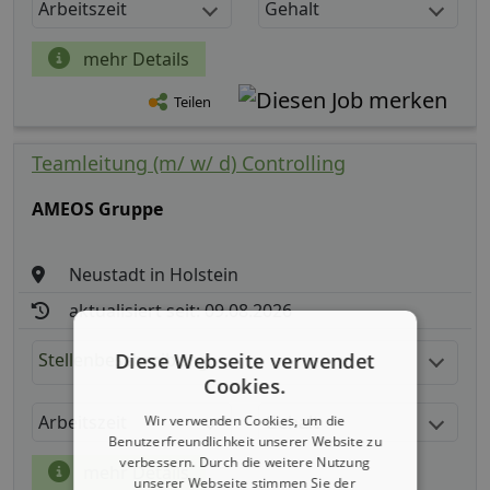
Arbeitszeit
Gehalt
mehr Details
Teilen
Teamleitung (m/ w/ d) Controlling
AMEOS Gruppe
Neustadt in Holstein
aktualisiert seit: 09.08.2026
Stellenbeschreibung:
Diese Webseite verwendet
Cookies.
Arbeitszeit
Gehalt
Wir verwenden Cookies, um die
Benutzerfreundlichkeit unserer Website zu
verbessern. Durch die weitere Nutzung
mehr Details
unserer Webseite stimmen Sie der