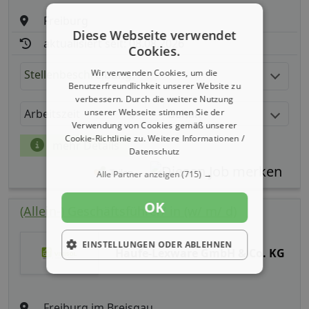
Freiburg
Diese Webseite verwendet
aktualisiert seit: 08.08.2026
Cookies.
Stellenbeschreibung:
Wir verwenden Cookies, um die
Benutzerfreundlichkeit unserer Website zu
verbessern. Durch die weitere Nutzung
Arbeitszeit
Gehalt
unserer Webseite stimmen Sie der
Verwendung von Cookies gemäß unserer
Cookie-Richtlinie zu.
Weitere Informationen /
mehr Details
Datenschutz
Teilen
Alle Partner anzeigen
(715) →
OK
(Allein-) Geschäftsführer/ in (w/ m/ d)
EINSTELLUNGEN ODER ABLEHNEN
Haufe-Lexware GmbH & Co. KG
Freiburg im Breisgau