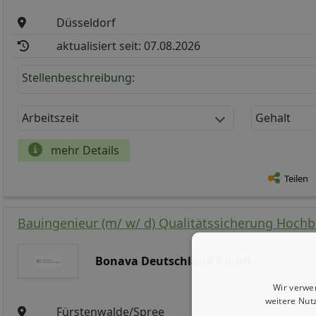
Düsseldorf
aktualisiert seit: 07.08.2026
Stellenbeschreibung:
Arbeitszeit
Gehalt
mehr Details
Teilen
Bauingenieur (m/ w/ d) Qualitätssicherung Hoch
Bonava Deutschland GmbH
Wir verwe
weitere Nut
Fürstenwalde/Spree