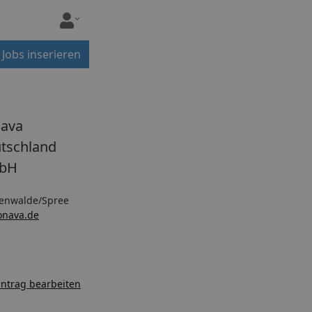
Jobs inserieren
ava
tschland
bH
tenwalde/Spree
onava.de
ntrag bearbeiten