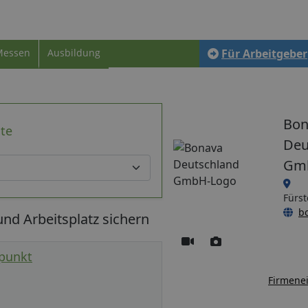
Messen
Ausbildung
Für Arbeitgeber
Bon
te
Deu
Gm
Fürs
b
d Arbeitsplatz sichern
rpunkt
Firmenei