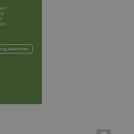
gart
zig
n
sden
trag widerrufen