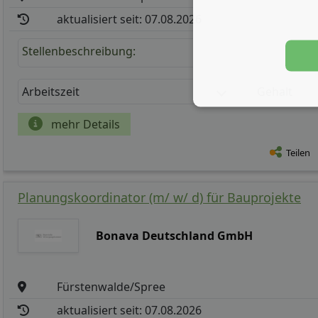
aktualisiert seit: 07.08.2026
Stellenbeschreibung:
Arbeitszeit
Gehalt
mehr Details
Teilen
Planungskoordinator (m/ w/ d) für Bauprojekte
Bonava Deutschland GmbH
Fürstenwalde/Spree
aktualisiert seit: 07.08.2026