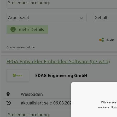
Stellenbeschreibung:
Arbeitszeit
Gehalt
mehr Details
Teilen
Quelle: meinestadt.de
FPGA Entwickler Embedded Software (m/ w/ d)
EDAG Engineering GmbH
Wiesbaden
Wir verwe
aktualisiert seit: 06.08.2026
weitere Nut
Stellenbeschreibung: