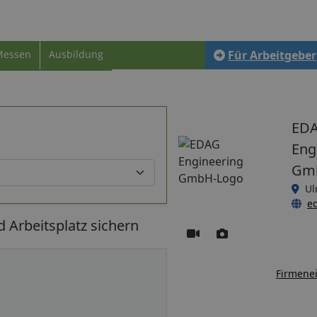
Messen
Ausbildung
Für Arbeitgeber
ED
Eng
Gm
U
e
Arbeitsplatz sichern
Firmenei