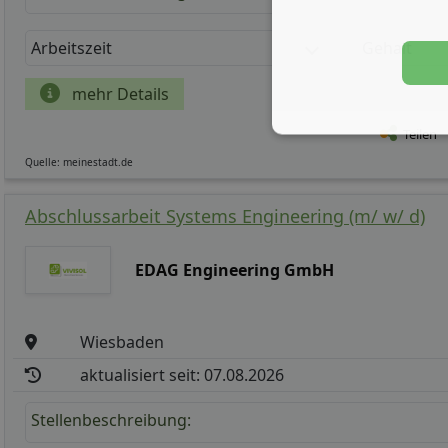
Arbeitszeit
Gehalt
mehr Details
Teilen
Quelle: meinestadt.de
Abschlussarbeit Systems Engineering (m/ w/ d)
EDAG Engineering GmbH
Wiesbaden
aktualisiert seit: 07.08.2026
Stellenbeschreibung: