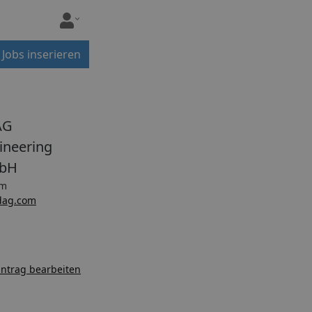
Jobs inserieren
AG
ineering
bH
lm
dag.com
ntrag bearbeiten