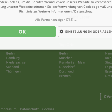
nden Cookies, um die Benutzerfreundlichkeit unserer Website zu verbessern.
zung unserer Webseite stimmen Sie der Verwendung von Cookies gemäß uns
Bewertungen:
Richtlinie zu.
Weitere Informationen / Datenschutz
+ Mehr Lesen
Alle Partner anzeigen
(715) →
OK
EINSTELLUNGEN ODER ABLE
Top Orte
Berlin
Berlin
Ham
Hamburg
München
Köln
Niedersachsen
Frankfurt am Main
Stutt
Saarland
Düsseldorf
Leip
Thüringen
Dortmund
Esse
Bremen
Dre
Ver
Impressum
Datenschutz
Cookies