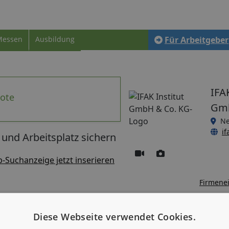
Messen
Ausbildung
Für Arbeitgeber
IFAK
bote
Gmb
Ne
if
 und Arbeitsplatz sichern
b-Suchanzeige jetzt inserieren
Firmenei
Diese Webseite verwendet Cookies.