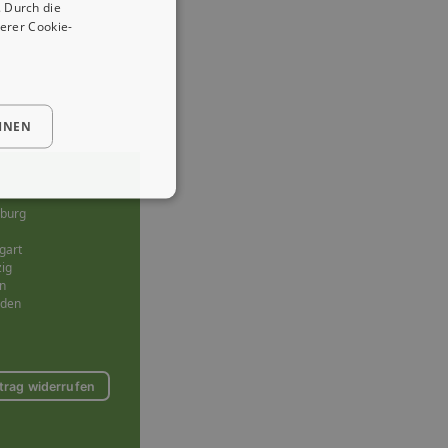
 Durch die
erer Cookie-
HNEN
burg
gart
zig
n
sden
trag widerrufen