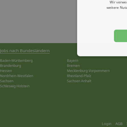
Wir verwe
weitere Nut
Jobs nach Bundesländern
Baden-Württemberg
Bayern
Brandenburg
Bremen
Hessen
Mecklenburg-Vorpommern
Nordrhein-Westfalen
Rheinland-Pfalz
Sachsen
Sachsen Anhalt
Schleswig Holstein
Login
AGB