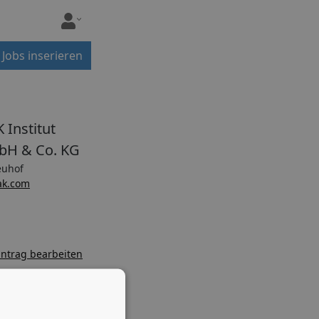
Jobs inserieren
 Institut
H & Co. KG
uhof
ak.com
ntrag bearbeiten