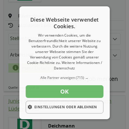
Ravensburg
Diese Webseite verwendet
aktualisiert seit: 06.08.2026
Cookies.
Wir verwenden Cookies, um die
Stellenbeschreibung:
Benutzerfreundlichkeit unserer Website zu
verbessern. Durch die weitere Nutzung
unserer Webseite stimmen Sie der
Arbeitszeit
Gehalt
Verwendung von Cookies gemäß unserer
Cookie-Richtlinie zu.
Weitere Informationen /
mehr Details
Datenschutz
Alle Partner anzeigen
(715) →
Teilen
Quelle: meinestadt.de
OK
Junior Store Manager (m/ w/ d), Großraum
EINSTELLUNGEN ODER ABLEHNEN
Lüdenscheid
Deichmann