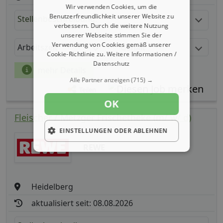
Wir verwenden Cookies, um die
Benutzerfreundlichkeit unserer Website zu
Stellenbeschreibung:
verbessern. Durch die weitere Nutzung
unserer Webseite stimmen Sie der
Verwendung von Cookies gemäß unserer
Arbeitszeit
Gehalt
Cookie-Richtlinie zu.
Weitere Informationen /
Datenschutz
mehr Details
Alle Partner anzeigen
(715) →
Teilen
OK
Fleischer / Metzger Frischetheke (m/ w/ d)
EINSTELLUNGEN ODER ABLEHNEN
REWE
Heidelberg
aktualisiert seit: 08.08.2026