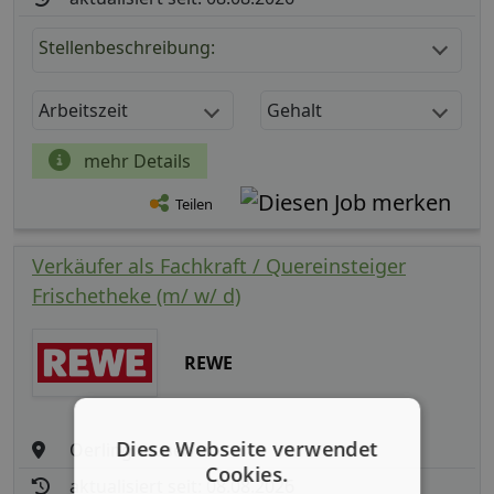
Stellenbeschreibung:
Arbeitszeit
Gehalt
mehr Details
Teilen
Verkäufer als Fachkraft / Quereinsteiger
Frischetheke (m/ w/ d)
REWE
Diese Webseite verwendet
Oerlinghausen
Cookies.
aktualisiert seit: 08.08.2026